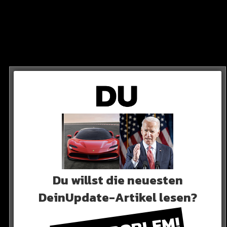
CHUM-FANS
NN?“
urve der Bochumer Fans.
 hervorgehoben – Thomas Reis ist gemeint, er war
Du willst die neuesten
DeinUpdate-Artikel lesen?