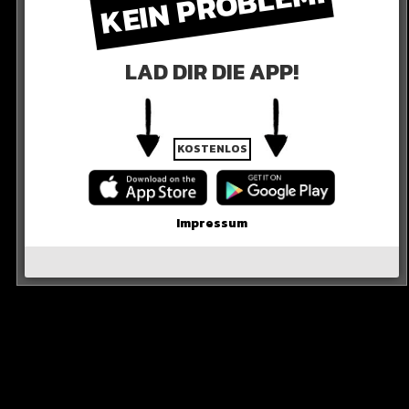
KEIN PROBLEM!
LAD DIR DIE APP!
KOSTENLOS
Impressum
X-TRAINER
atz von Reis selbst. Der sagte kurz vor seinem VfL-
 Bochumer bin, wer dann?“
eis am 27. Oktober zu Schalke.