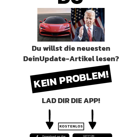
Du willst die neuesten
DeinUpdate-Artikel lesen?
KEIN PROBLEM!
LAD DIR DIE APP!
KOSTENLOS