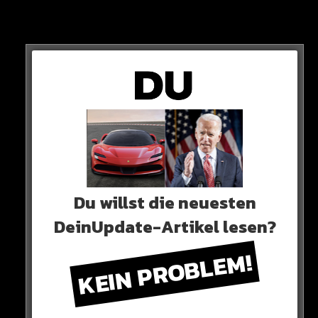
Du willst die neuesten
DeinUpdate-Artikel lesen?
KEIN PROBLEM!
EINE FRAU SAGT