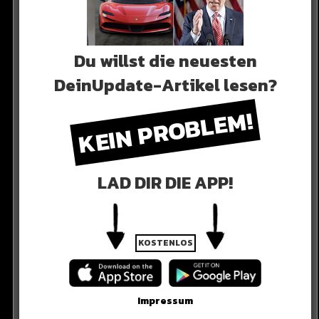
Du willst die neuesten
DeinUpdate-Artikel lesen?
KEIN PROBLEM!
: Wer gewinnt heute?
LAD DIR DIE APP!
KOSTENLOS
 der deutsche Clasico angepfiffen: BVB gegen Bayern
Impressum