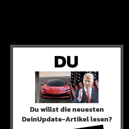
Weltfussballer WEIL…
Aktualisiere deine App um diesen Artikel lesen zu
können!
Deine App-Version ist veraltet!
0 COMMENTS
Neues Artikel
Du willst die neuesten
DeinUpdate-Artikel lesen?
Alle Rap-Songs die heute