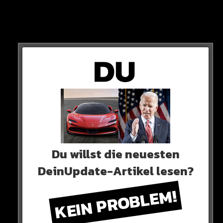
Die großen Fragen:
Was holt die AfD?
Erlebt die SPD ein Debakel?
Wird Markus Söder triumphieren?
Du willst die neuesten
DeinUpdate-Artikel lesen?
KEIN PROBLEM!