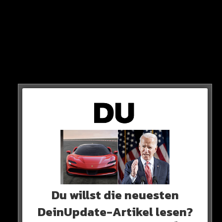
Geissens-Töchter!
Um den Artikel lesen zu können musst du deine App-
Version updaten!
Gehe dafür in den IOS oder Android Store und drücke
auf Aktualisieren!
0 COMMENTS
Du willst die neuesten
Neues Artikel
DeinUpdate-Artikel lesen?