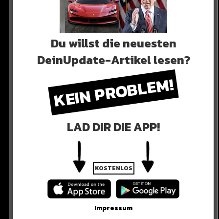
Du willst die neuesten
DeinUpdate-Artikel lesen?
KEIN PROBLEM!
les kaputtgef*ckt“
LAD DIR DIE APP!
KOSTENLOS
iesen Artikel lesen zu können!
Impressum