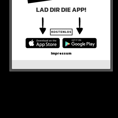
Boost an Selbstvertrauen gegeben."
#MCIFCB
LAD DIR DIE APP!
— Patrick Strasser (@AZ_Strasser)
April 11, 2023
KOSTENLOS
0 COMMENTS
Impressum
Neues Artikel
Alle Rap-Songs die heute
erschienen sind!
WICHTIGE NACHRICHT!