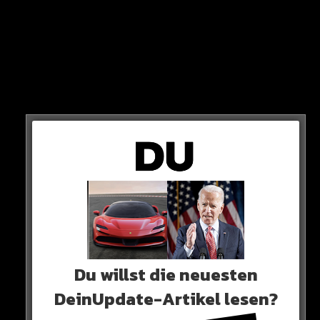
10 Jahre Gefängnis!
Keine anschließende Sicherheitsverwahrung!
WAS WAR PASSIERT?
Über zwei Jahre missbraucht der Heilerziehungspfleger
sechs Menschen – drei Frauen und drei Männer – in
einer Wohngruppe.
Du willst die neuesten
DeinUpdate-Artikel lesen?