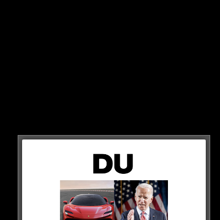
Tradition ist Tradition: Wie jedes Jahr gibt es auch 2023
wieder einen Jahresrückblick von Fler & Rooz, bei
welchem dieses Mal auch Noir und Jaysus am Start
sind…
HIER ANSCHAUEN