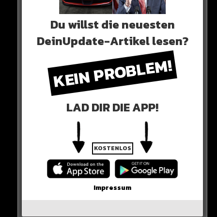
Du willst die neuesten
0 COMMENTS
DeinUpdate-Artikel lesen?
KEIN PROBLEM!
Neues Artikel
LAD DIR DIE APP!
Alle Rap-Songs die heute
erschienen sind!
KOSTENLOS
WICHTIGE NACHRICHT!
Impressum
Neueste Beiträge