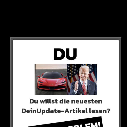
JUGENDHAFT
Acht Jahre Jugendhaft wegen Mordes – das ist das
Du willst die neuesten
Urteil des Gerichts. Das Motiv der Tat ist trotz allem
DeinUpdate-Artikel lesen?
immer noch unklar.
HIER DIE QUELLE