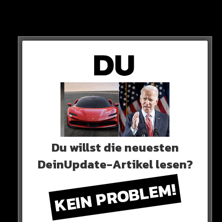
Rekordmeister!
KEIN SIEG!
Du willst die neuesten
DeinUpdate-Artikel lesen?
KEIN PROBLEM!
Macht insgesamt ein 1:8 – und es kann sogar noch
schlimmer werden.