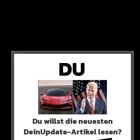
„Ich verstehe nicht, warum überhaupt geschossen wurde.
Der konnte doch nirgends hin, er steckte fest. Die Straße war
dicht mit Polizeiautos“
Sagt Anwohner Jakob Reimer, der durch die Sirenen
Du willst die neuesten
geweckt wurde und alles beobachten konnte.
DeinUpdate-Artikel lesen?
BODYCAMS