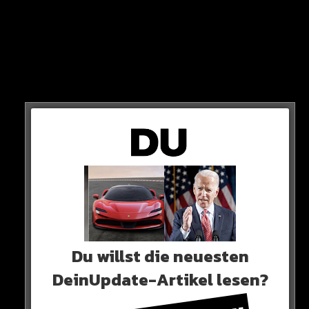
nickelodeon
Die allererste Folge lief am besagten 1. Mai 99 im US-
Teeniesender Nickelodeon – mit einem Riesen-Erfolg!
Du willst die neuesten
DeinUpdate-Artikel lesen?