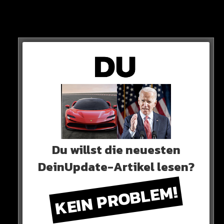
Von 0 auf 100 km/h geht es in 2,6 Sekunden – 300 km/h
werden bereits nach 8,4 Sekunden erreicht.
Du willst die neuesten
DeinUpdate-Artikel lesen?
PREIS
KEIN PROBLEM!
Ein „normaler“ F5 kostet rund 2,96 Millionen Euro.