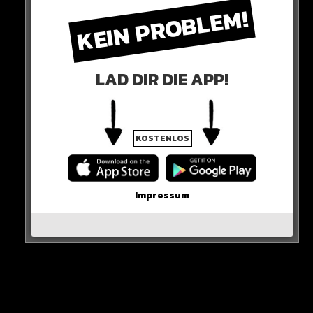
KEIN PROBLEM!
LAD DIR DIE APP!
Man darf gespannt sein, wie es nun für die Blues
weitergeht: Am 25. November wartet mit Newcastle
KOSTENLOS
United der nächste schwere Gegner…
0 COMMENTS
Impressum
Neues Artikel