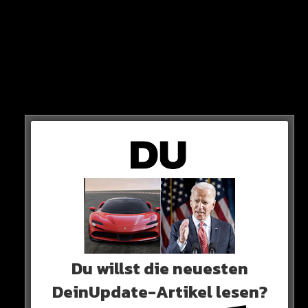
Nachdem man bereits letzte Woche mit 4:1 gegen die
Spurs siegen konnte, ist das 4:4 gegen City der nächste
Achtungserfolg!
STARK!
Du willst die neuesten
DeinUpdate-Artikel lesen?