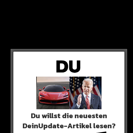
SEINE ANTWORT?
„In Afghanistan macht man das so und hier auch. Ich bin
doch nicht der Einzige“
Schlussendlich habe er das Mädchen aber gar nicht
mehr gewollt, sondern nur das bereits gezahlte
Brautgeld zurück.
Du willst die neuesten
DeinUpdate-Artikel lesen?