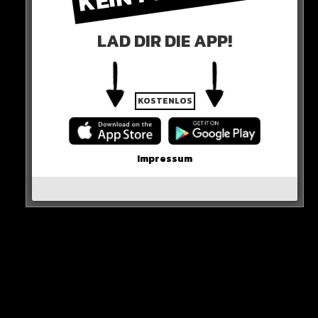
LAD DIR DIE APP!
KOSTENLOS
Impressum