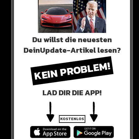
SERGIO TACCHINI!
ALLES
HIER
!
Du willst die neuesten
Dieser Tag ist absolut einmalig!
DeinUpdate-Artikel lesen?
KEIN PROBLEM!
LAD DIR DIE APP!
KOSTENLOS
SCHNELL SEIN