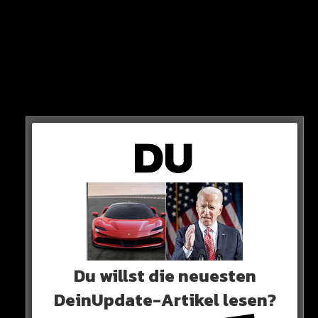
englische Aufschrift.
Bedenkenlos verzehren kann man aber den „Matador
Dark Mix“, der bei Aldi als 360-Gramm-Beutel verkauft
wird.
Du willst die neuesten
DeinUpdate-Artikel lesen?