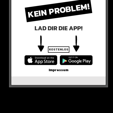
KEIN PROBLEM!
LAD DIR DIE APP!
KOSTENLOS
Solltest Du dir unsicher sein, check die
Chargennummer:
L451-00223-3253902, L451-01023-3253901 (375 g)
Impressum
L451-00223-3252801, L451-02723-3252701 (1000 g)