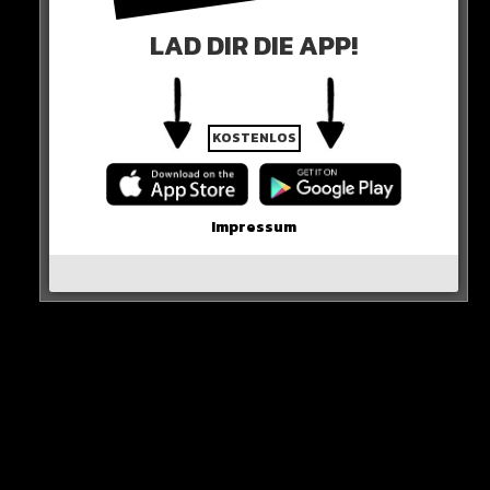
LAD DIR DIE APP!
KOSTENLOS
Impressum