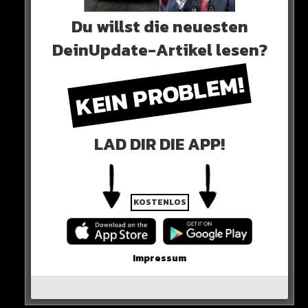
Du willst die neuesten
DeinUpdate-Artikel lesen?
KEIN PROBLEM!
LAD DIR DIE APP!
KOSTENLOS
Impressum