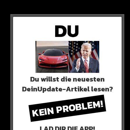
Die FDP verliert einen Punkt auf 6,5 Prozent. CDU/CSU
(26,5 Prozent), und die Grünen (13,5 Prozent) bleiben
zur Vorwoche gleich.
Du willst die neuesten
DeinUpdate-Artikel lesen?
KEIN PROBLEM!
LAD DIR DIE APP!