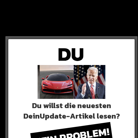
eben bekannt: Insgesamt hat AK Ausserkontrolle
Du willst die neuesten
DeinUpdate-Artikel lesen?
KEIN PROBLEM!