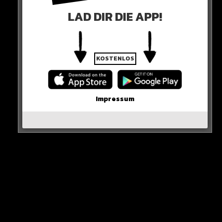
Baler – „Nie allein“
LAD DIR DIE APP!
Jamin – „Spotlight“
Luvre47 – „Sommernacht“
KOSTENLOS
Yonii – „Fatigué“
Impressum
Berat & Berdan – „Niemals allein“
NHaftiert – „Arznei“
Immi – „Licht brennt“
Flavio – „Italienische Jungs“
DEIN SONG FEHLT?
Hole dir jetzt deinen Playlist-Boost und sei nächste