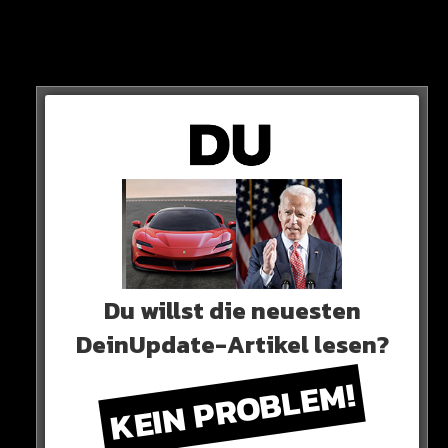
Dein Song fehlt?
HIER
klicken!
Zuna – „Papaya“
Olexesh – „Baby Mamas“
Volo & Pajel – „Kilogramm“
T-Low & Lexika – „Broken Strings“
Omar – „4 vor 8“
Du willst die neuesten
Musso – „Links & Rechts“
DeinUpdate-Artikel lesen?
Joshi Mizu – „Leer“
KEIN PROBLEM!
Sugar MMFK – „Sahara“