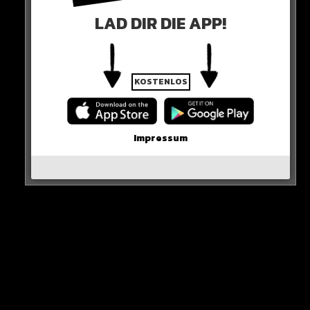
Haiyti – „Gangstervibe“
LAD DIR DIE APP!
MEL & OG – „Komm Heim“
Paula Douglas – „Sorry“
KOSTENLOS
Hanybal & Ffragezeichen – „Risiko“
Impressum
Majan – „Piccolo“
Joje & Sebo – „Nicht Du“
Dribbla – „Kapsel“
Mortel – „Mifa“
DEIN SONG FEHLT?
Hole dir jetzt deinen Playlist-Boost und sei nächste