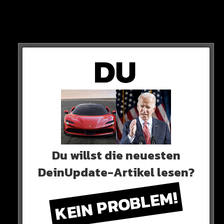
Bardhi, Dardan & Co – „Policia“
RA’IS – „Nicht verdient“
Dein Song fehlt?
HIER
klicken!
Fourty – „Fahr zur Hölle“
OMG – „Krieg“
MoneyBoy & Young Kira – „Hustle King“
Du willst die neuesten
Fero47 – „Moneyflow“
DeinUpdate-Artikel lesen?
Jaill – „Blitz“
KEIN PROBLEM!
Mortel – „Mifa“