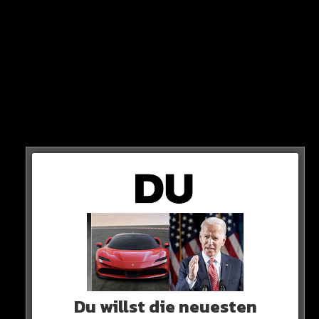
erschienen sind!
Bitte update deine App im Store um die neuen Rap-
Releases zu sehen!
DANKE!
In der neuen Version findest du auch wieder ALLE
Kommentare und neue Features! Zudem wurden die
nervigen Bugs behoben!
0 COMMENTS
Du willst die neuesten