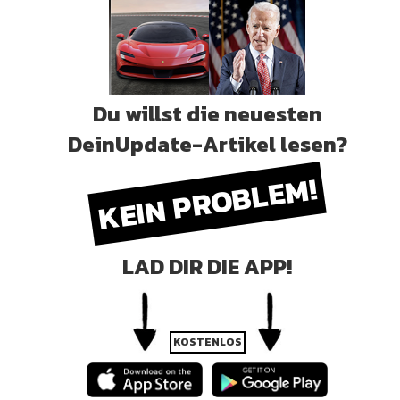
Du willst die neuesten
DeinUpdate-Artikel lesen?
KEIN PROBLEM!
LAD DIR DIE APP!
KOSTENLOS