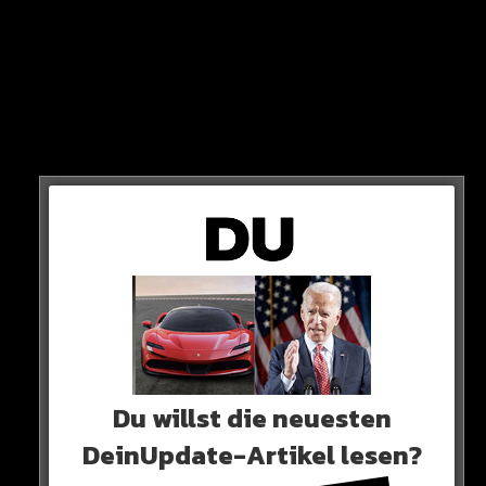
Da die Szenen im Fernsehen deutlich zu sehen sind,
drohen PSG nun Sanktionen…
Im Jahr 2011 wurde Marseille-Spieler Taiye Taiwo
wegen beleidigender Sprechchöre gegen PSG für ein
Spiel gesperrt und zu einer Geldstrafe von 20.000 Euro
verdonnert.
Du willst die neuesten
DeinUpdate-Artikel lesen?