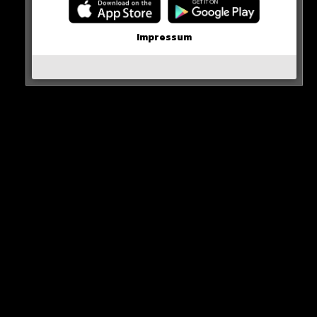
Alle Rap-Songs die heute
erschienen sind!
Impressum
WICHTIGE NACHRICHT!
Neueste Beiträge
Alle Rap-Songs die heute
erschienen sind!
WICHTIGE NACHRICHT!
Neue iPhone-Funktion rettet DEIN Geld!