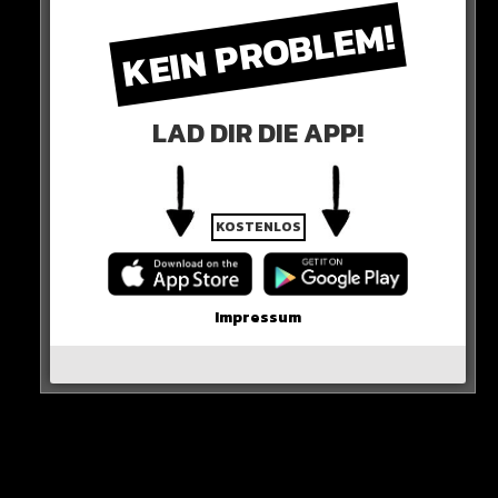
KEIN PROBLEM!
und eingemauerte Gebiet eindringen konnte. Der
Polizei zufolge muss er mehrere bewachte Barrikaden
überwunden haben.
LAD DIR DIE APP!
KOSTENLOS
Impressum
Die Behörden gehen von einem Selbstmord-Anschlag
aus.