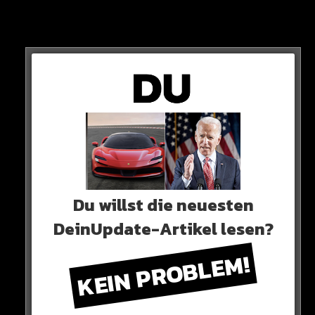
Über Wochen fiel der 28-Jährige auf – weil er bei Ebay
und auf anderen Plattformen diverse Grundstoffe zur
Herstellung von Sprengstoff bestellte.
Du willst die neuesten
DeinUpdate-Artikel lesen?
KEIN PROBLEM!
Das bemerkten die Terror-Fahnder.
ZUGRIFF!