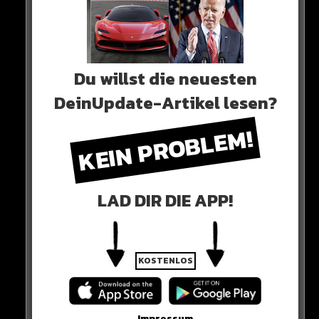
Rauxel soll islamistischen Anschlag geplant
haben
https://t.co/5Dz5tbhkIl
— Kölner Stadt-Anzeiger (@KSTA)
January 8,
2023
Du willst die neuesten
DeinUpdate-Artikel lesen?
0 COMMENTS
KEIN PROBLEM!
Neues Artikel
LAD DIR DIE APP!
Alle Rap-Songs die heute
erschienen sind!
KOSTENLOS
Impressum