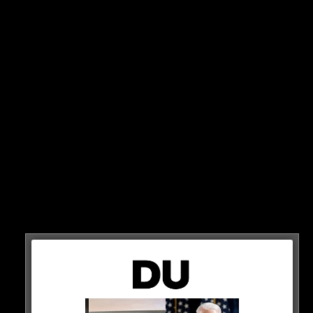
In der Nacht auf Sonntag stürmten schwer bewaffnete
Männer des Spezialeinsatzkommandos ein
Mehrfamilienhaus in Castrop-Rauxel. Kurz darauf
werden zwei Männer abgeführt.
BIO-WAFFEN
Laut der Polizei Münster geht es um den Verdacht der
Vorbereitung einer staatsgefährdenden Gewalttat. Ein
iranischer Beschuldigter steht unter Verdacht, sich zur
Begehung eines islamistisch motivierten Anschlags
Bio-Waffen besorgt zu haben.
HIER DIE QUELLE
Anti-Terror-Einsatz in NRW: Mann in Castrop-