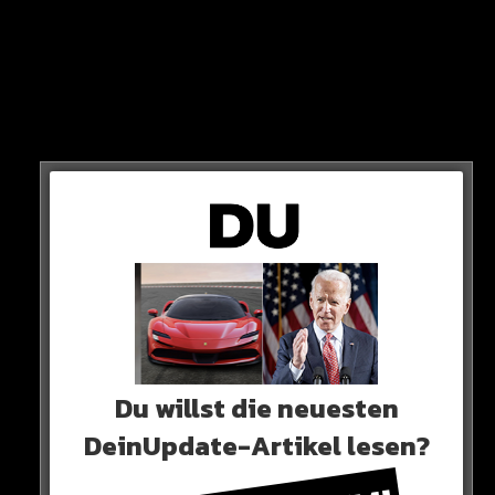
gebrochenen Nase vor.
ABSICHT ODER ZUFALL? EGAL!
SEIN EINSATZ WIRD BELOHNT!
Du willst die neuesten
DeinUpdate-Artikel lesen?