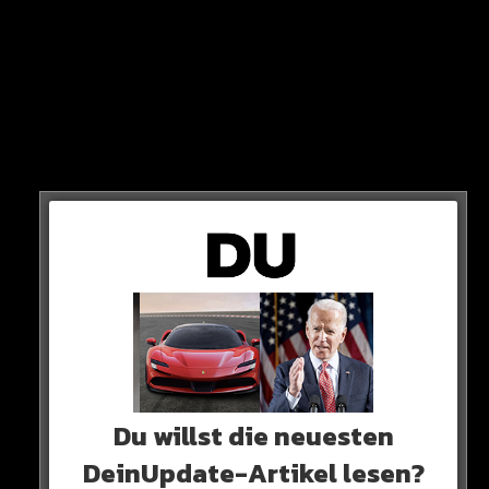
Nachdem Erling Haaland in dieser Woche zu Englands
Fussballer des Jahres gewählt wurde, stellen sich immer
mehr Menschen die Frage, ob er womöglich direkt den
Ballon D’Or gewinnt. Vor allem wenn City die große
Champions League gewinnen sollte, könnte es soweit
sein. Wir wollen nun von Euch wissen, ob der 22-Jährige
es verdient hätte…
0 COMMENTS
Du willst die neuesten
Neues Artikel
DeinUpdate-Artikel lesen?