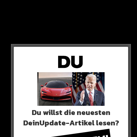
Roque grundsätzlich geeinigt.
Jetzt muss man nur noch mit seinem Noch-Klub
Paranaense reden…
Du willst die neuesten
DeinUpdate-Artikel lesen?
ABLÖSE: BIS ZU 45 MIO!