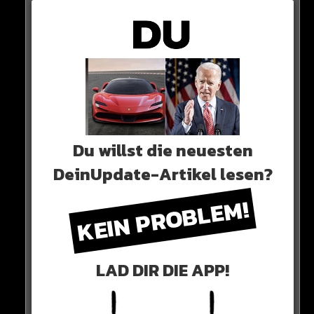
Du willst die neuesten
DeinUpdate-Artikel lesen?
KEIN PROBLEM!
LAD DIR DIE APP!