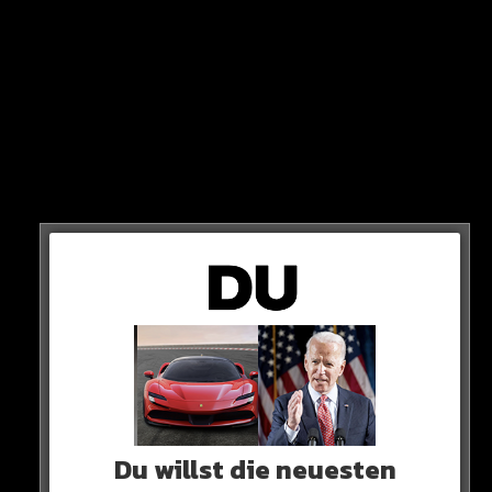
KLARE SACHE!
wieder vorne
In der Tabelle holt sich Bayern damit Platz 1 zurück, mit
jetzt 2 Punkten Vorsprung.
Du willst die neuesten
8 Spiele sind es noch, 24 Punkte werden vergeben.