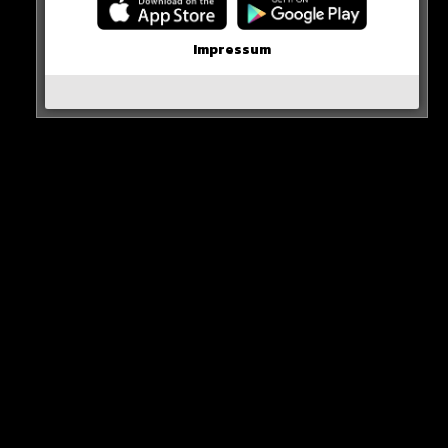
erschienen sind!
Impressum
WICHTIGE NACHRICHT!
Neueste Beiträge
Alle Rap-Songs die heute
erschienen sind!
WICHTIGE NACHRICHT!
Neue iPhone-Funktion rettet DEIN Geld!