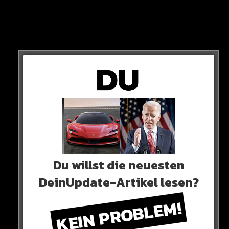
allein…
Neben der hohen Ablöseforderung von 30 Millionen
Euro kommt jetzt nämlich ein weiteres Problem hinzu!
Du willst die neuesten
DeinUpdate-Artikel lesen?
KEIN PROBLEM!