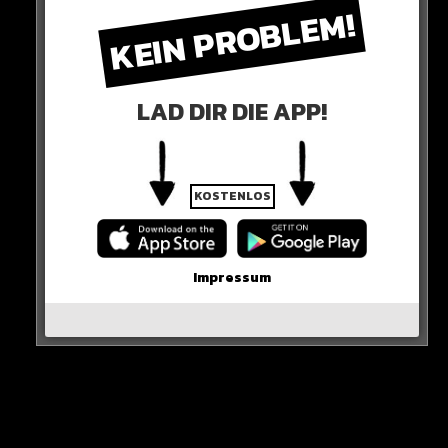
KEIN PROBLEM!
Tuchel entscheidet
Der Abwehrspieler sucht eine neue Herausforderung,
doch womöglich platzt sein Transfer an der
LAD DIR DIE APP!
Wechselfreigabe…
Beim FC Bayern gibt es die Überlegung, Pavard trotz
auslaufenden Vertrags über den Sommer hinaus zu
KOSTENLOS
halten!
Impressum