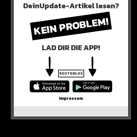
kontrollieren will.
DeinUpdate-Artikel lesen?
KEIN PROBLEM!
LAD DIR DIE APP!
KOSTENLOS
Impressum
Der Gesetzesentwurf von Karl Lauterbach muss erst
noch durch den Bundestag und Bundesrat. Bayern will
alles dafür tun, um die Legalisierung noch komplett zu
stoppen.