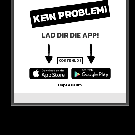
KEIN PROBLEM!
LAD DIR DIE APP!
Kein nerviges Suchen, keine Horror-Kosten.
Hol dir jetzt
HIER
den Drip von 21 Savage!
KOSTENLOS
DRIP #SponsoredByDefShop!
Impressum
0 COMMENTS
Neues Artikel