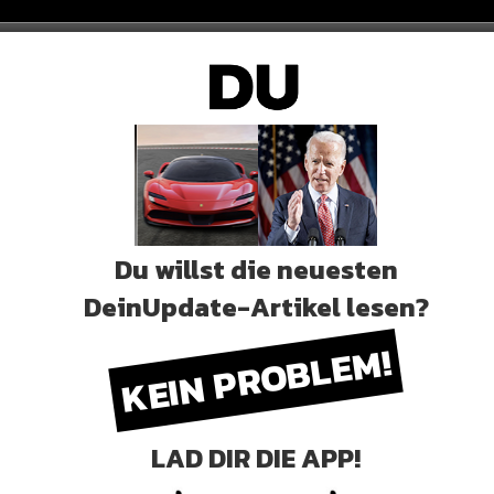
Du willst die neuesten
DeinUpdate-Artikel lesen?
en:
KEIN PROBLEM!
d Jean Onana!
LAD DIR DIE APP!