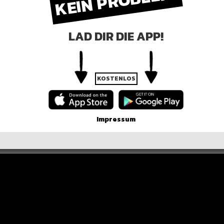
KEIN PROBLEM!
LAD DIR DIE APP!
KOSTENLOS
Impressum