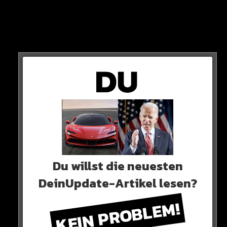
Die Folge: Der irische Sprecher des Hauses, Seán Ó
Fearghaíl, muss physich mächtig nachhelfen, damit
Du willst die neuesten
Biden seinen Platz für das geplante Foto einnimmt.
DeinUpdate-Artikel lesen?
SEIN BLICK SAGT ALLES…
KEIN PROBLEM!
HIER SEHT IHR ES