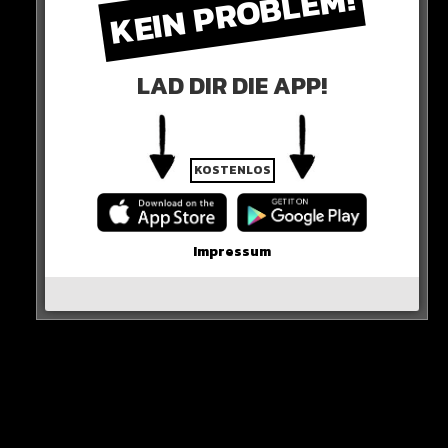
KEIN PROBLEM!
HIER DIE QUELLE
Bill Gates is dating Oracle CEO Mark Hurd’s
LAD DIR DIE APP!
widow Paula: report
https://t.co/2qw38mJOEY
pic.twitter.com/1fGRVPqadR
— Page Six (@PageSix)
February 8, 2023
KOSTENLOS
0 COMMENTS
Impressum
Neues Artikel
Alle Rap-Songs die heute
erschienen sind!