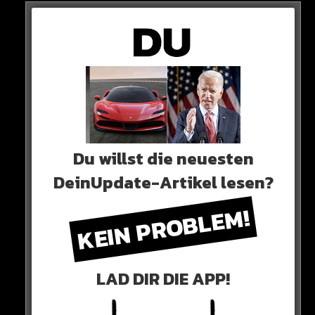
Du willst die neuesten
DeinUpdate-Artikel lesen?
KEIN PROBLEM!
LAD DIR DIE APP!
0 COMMENTS