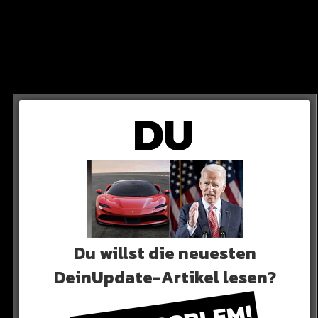
ach abpfiff
 in Richtung Schwarz-Gelb.
Du willst die neuesten
DeinUpdate-Artikel lesen?